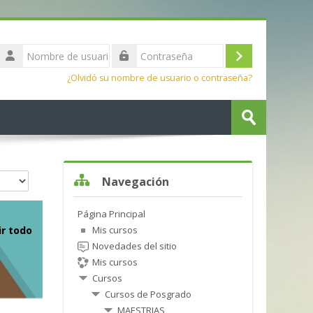
Nombre
de
Acceder
Contraseña
usuario
¿Olvidó su nombre de usuario o contraseña?
Buscar
cursos
Enviar
Salta Navegación
Navegación
Página Principal
r todo
Mis cursos
Novedades del sitio
Mis cursos
Cursos
Cursos de Posgrado
MAESTRIAS