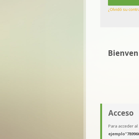
¿Olvidó su cont
Bienveni
Acceso
Para acceder al 
ejemplo"78996